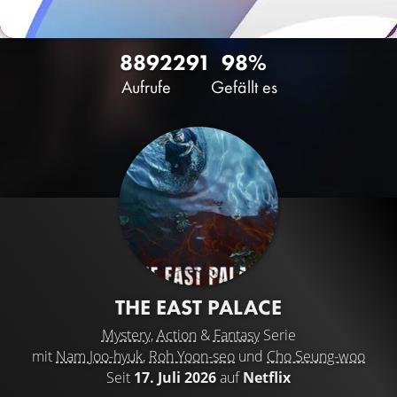
8892
291
98%
Aufrufe
Gefällt es
THE EAST PALACE
Mystery
,
Action
&
Fantasy
Serie
mit
Nam Joo-hyuk
,
Roh Yoon-seo
und
Cho Seung-woo
Seit
17. Juli 2026
auf
Netflix