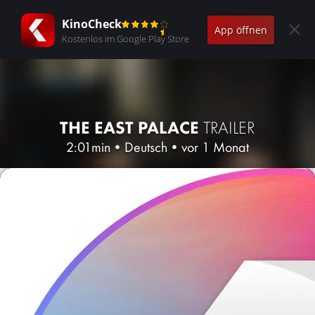
KinoCheck
App öffnen
Kostenlos im Google Play Store
THE EAST PALACE
TRAILER
2:01min
•
Deutsch
•
vor 1 Monat