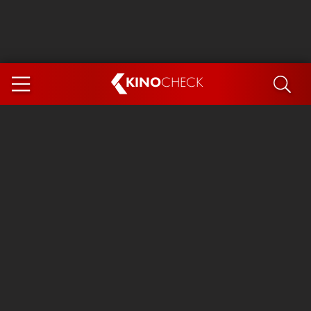
KINO
CHECK
App
DEMNÄCHST IM KINO
Steckerlfischfiasko
Ice Cream Man
Das Ende der Sterne
Exit 8
You, Me & Italy
Marsupilami