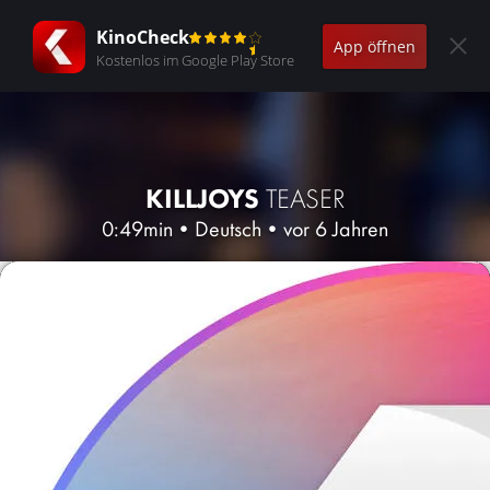
KinoCheck
App öffnen
Kostenlos im Google Play Store
KILLJOYS
TEASER
0:49min
•
Deutsch
•
vor 6 Jahren