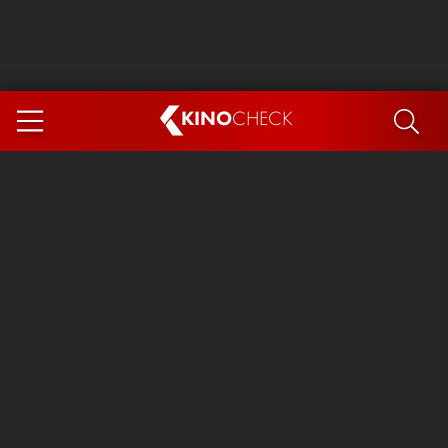
KINO
CHECK
App
DEMNÄCHST IM KINO
Steckerlfischfiasko
Ice Cream Man
Das Ende der Sterne
Exit 8
You, Me & Italy
Marsupilami