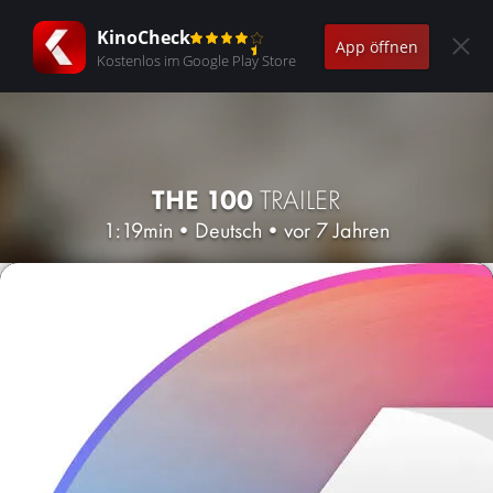
KinoCheck
App öffnen
Kostenlos im Google Play Store
THE 100
TRAILER
1:19min
•
Deutsch
•
vor 7 Jahren