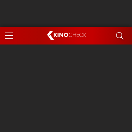
KINO
CHECK
App
DEMNÄCHST IM KINO
Steckerlfischfiasko
The Invite
Ice Cream Man
Das Ende der Sterne
Exit 8
You, Me & Italy