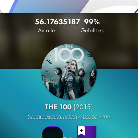
56.176
35
187
99%
Aufrufe
Gefällt es
THE 100
(2015)
Science Fiction
,
Action
&
Drama
Serie