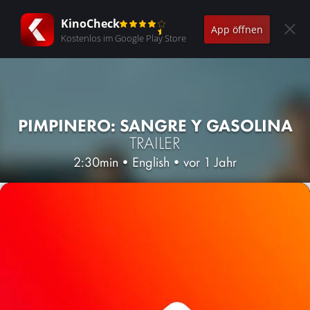
KinoCheck
App öffnen
Kostenlos im Google Play Store
PIMPINERO: SANGRE Y GASOLINA
TRAILER
2:30min
•
English
•
vor 1 Jahr