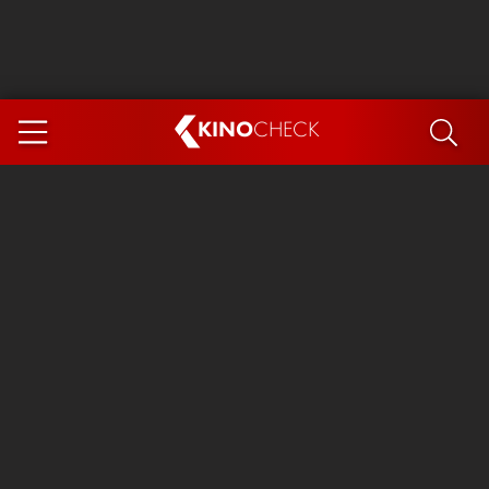
KINO
CHECK
App
DEMNÄCHST IM KINO
Steckerlfischfiasko
Ice Cream Man
Das Ende der Sterne
Exit 8
You, Me & Italy
Marsupilami