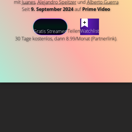
mit
Juanes
,
Alejandro Speitzer
und
Alberto Guerra
Seit
9. September 2024
auf
Prime Video
Teilen
Watchlist
Gratis Streamen
30 Tage kostenlos, dann 8.99/Monat (Partnerlink).