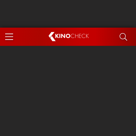
KINO
CHECK
App
DEMNÄCHST IM KINO
Steckerlfischfiasko
Ice Cream Man
Das Ende der Sterne
Exit 8
You, Me & Italy
Marsupilami