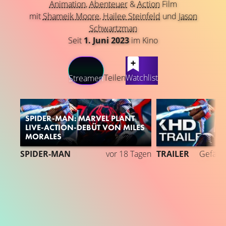
Animation
,
Abenteuer
&
Action
Film
mit
Shameik Moore
,
Hailee Steinfeld
und
Jason
Schwartzman
Seit
1. Juni 2023
im Kino
LATEST CONTENT
Teilen
Watchlist
Streamen
SPIDER-MAN: MARVEL PLANT
LIVE-ACTION-DEBÜT VON MILES
MORALES
4
SPIDER-MAN
vor 18 Tagen
TRAILER
Gefällt