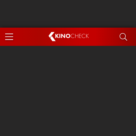
KINO
CHECK
App
DEMNÄCHST IM KINO
Steckerlfischfiasko
The Invite
Ice Cream Man
Das Ende der Sterne
Exit 8
You, Me & Italy