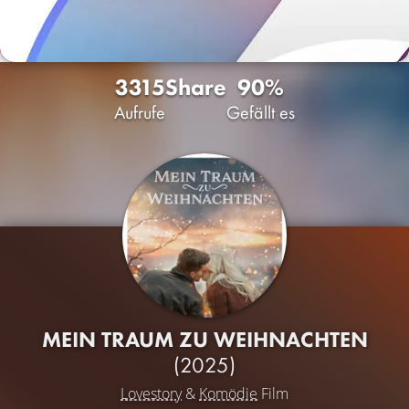
3315
Share
90%
Aufrufe
Gefällt es
MEIN TRAUM ZU WEIHNACHTEN
(2025)
Lovestory
&
Komödie
Film