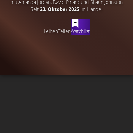
mit
Amanda Jordan
,
David Pinard
und
Shaun Johnston
Seit
23. Oktober 2025
im Handel
Leihen
Teilen
Watchlist