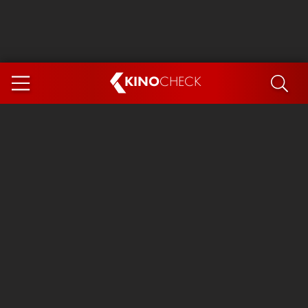
KINO
CHECK
App
DEMNÄCHST IM KINO
Steckerlfischfiasko
Ice Cream Man
Das Ende der Sterne
Exit 8
You, Me & Italy
Marsupilami