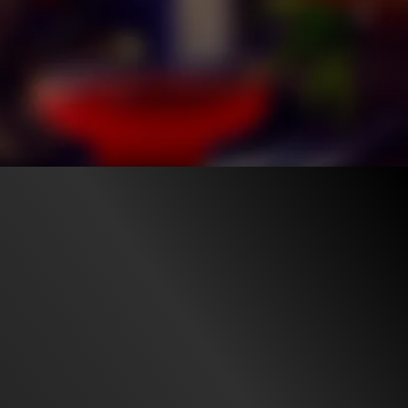
565.5K
98%
1:18
45.7K
98%
1:24