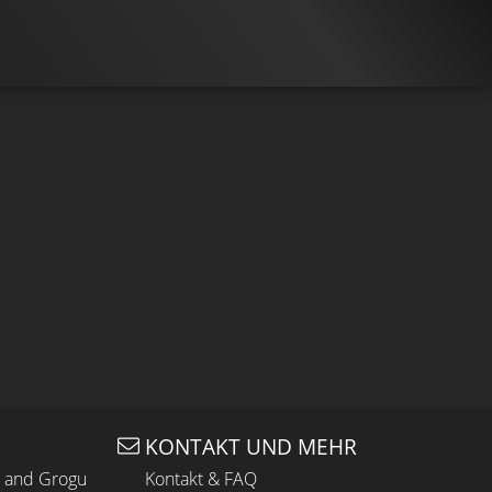
llt
98%
von
565.528
TRAILER
Gefällt
98%
von
45.689
KONTAKT UND MEHR
n and Grogu
Kontakt & FAQ