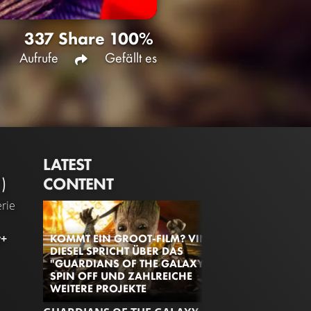
337
Share
100%
Aufrufe
Gefällt es
LATEST
CONTENT
)
rie
KOMMT EIN GROOT-FILM? VIN
y+
DIESEL SPRICHT ÜBER DAS
"GUARDIANS OF THE GALAXY"
SPIN OFF UND ZAHLREICHE
WEITERE PROJEKTE