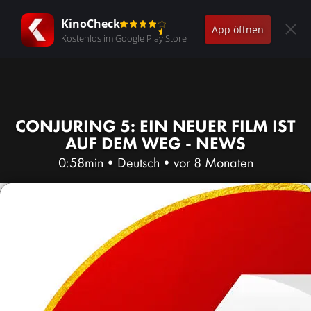
KinoCheck
App öffnen
Kostenlos im Google Play Store
CONJURING 5: EIN NEUER FILM IST
AUF DEM WEG - NEWS
0:58min
•
Deutsch
•
vor 8 Monaten