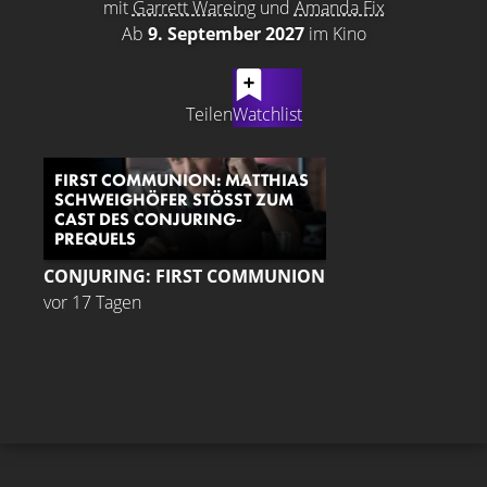
mit
Garrett Wareing
und
Amanda Fix
Ab
9. September 2027
im Kino
LATEST CONTENT
Teilen
Watchlist
FIRST COMMUNION: MATTHIAS
SCHWEIGHÖFER STÖSST ZUM C
AST DES CONJURING-P
REQUELS
CONJURING: FIRST COMMUNION
vor 17 Tagen