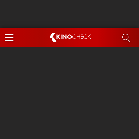
KINO
CHECK
App
DEMNÄCHST IM KINO
Steckerlfischfiasko
Ice Cream Man
Das Ende der Sterne
Exit 8
You, Me & Italy
Marsupilami