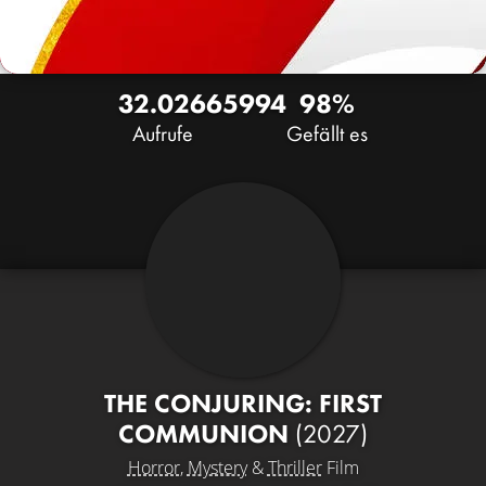
32.026
65
994
98%
Aufrufe
Gefällt es
THE CONJURING: FIRST
COMMUNION
(2027)
Horror
,
Mystery
&
Thriller
Film