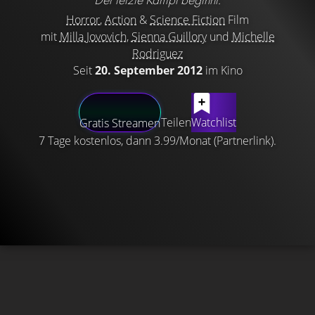
Horror
,
Action
&
Science Fiction
Film
mit
Milla Jovovich
,
Sienna Guillory
und
Michelle
Rodriguez
Seit
20. September 2012
im Kino
Teilen
Watchlist
Gratis Streamen
7 Tage kostenlos, dann 3.99/Monat (Partnerlink).