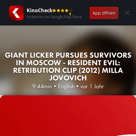
KinoCheck
App öffnen
Kostenlos im Google Play Store
GIANT LICKER PURSUES SURVIVORS
IN MOSCOW - RESIDENT EVIL:
RETRIBUTION CLIP (2012) MILLA
JOVOVICH
9:44min
•
English
•
vor 1 Jahr