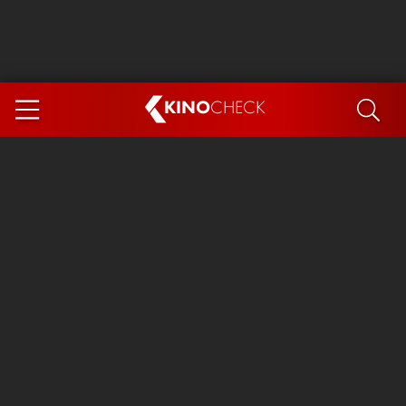
KINO
CHECK
App
DEMNÄCHST IM KINO
Steckerlfischfiasko
The Invite
Ice Cream Man
Das Ende der Sterne
Exit 8
You, Me & Italy