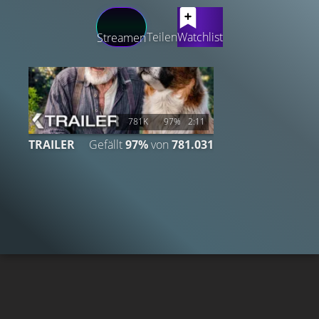
LATEST CONTENT
Teilen
Watchlist
Streamen
781K
97%
2:11
TRAILER
Gefällt
97%
von
781.031