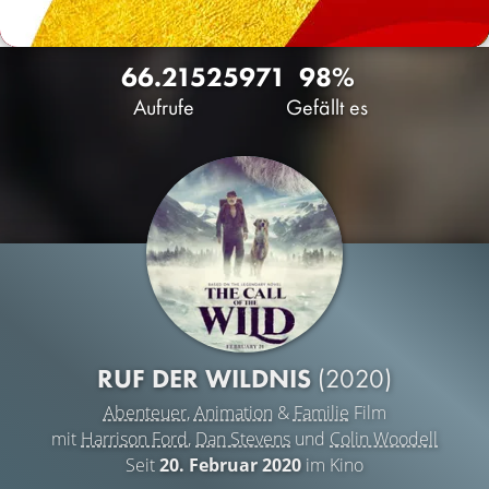
66.215
25
971
98%
Aufrufe
Gefällt es
RUF DER WILDNIS
(2020)
Abenteuer
,
Animation
&
Familie
Film
mit
Harrison Ford
,
Dan Stevens
und
Colin Woodell
Seit
20. Februar 2020
im Kino