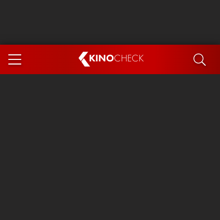
KINO
CHECK
App
DEMNÄCHST IM KINO
Steckerlfischfiasko
Ice Cream Man
Das Ende der Sterne
Exit 8
You, Me & Italy
Marsupilami