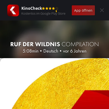
KinoCheck
App öffnen
Kostenlos im Google Play Store
RUF DER WILDNIS
COMPILATION
5:08min
•
Deutsch
•
vor 6 Jahren