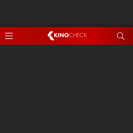
KINO
CHECK
App
DEMNÄCHST IM KINO
Steckerlfischfiasko
Ice Cream Man
Das Ende der Sterne
Exit 8
You, Me & Italy
Marsupilami