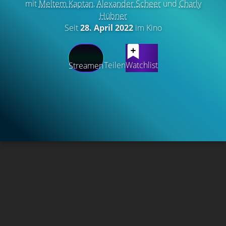
mit
Meltem Kaptan
,
Alexander Scheer
und
Charly
Hübner
Seit
28. April 2022
im Kino
Teilen
Watchlist
Streamen