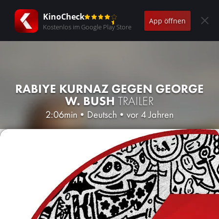
KinoCheck
App öffnen
Kostenlos im Google Play Store
RABIYE KURNAZ GEGEN GEORGE
W. BUSH
TRAILER
2:06min
•
Deutsch
•
vor 4 Jahren