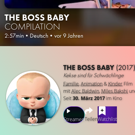
THE BOSS BABY
COMPILATION
2:57min
•
Deutsch
•
vor 9 Jahren
THE BOSS BABY
(2017
Kekse sind für Schwächlinge
Familie
,
Animation
&
Kinder
Film
mit
Alec Baldwin
,
Miles Bakshi
un
Seit
30. März 2017
im Kino
Teilen
Watchlist
Streamen