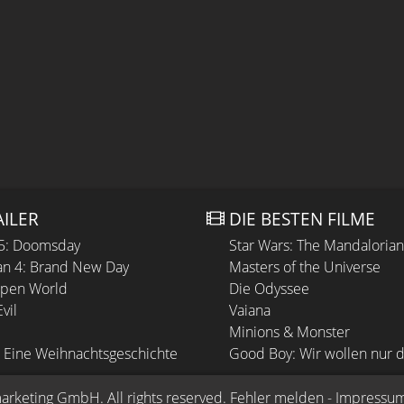
AILER
DIE BESTEN FILME
 5: Doomsday
Star Wars: The Mandaloria
n 4: Brand New Day
Masters of the Universe
Open World
Die Odyssee
vil
Vaiana
Minions & Monster
 Eine Weihnachtsgeschichte
Good Boy: Wir wollen nur d
arketing GmbH
. All rights reserved.
Fehler melden
 - 
Impressu