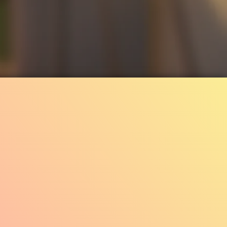
6.4M
95%
2:04
1.7M
96
ILER
Gefällt
95%
von
6.446.057
TRAILER 2
Gefällt
96%
von
1.709.885