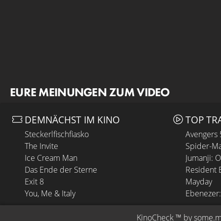
EURE MEINUNGEN ZUM VIDEO
DEMNÄCHST IM KINO
TOP TR
Steckerlfischfiasko
Avengers
The Invite
Spider-Ma
Ice Cream Man
Jumanji: 
Das Ende der Sterne
Resident E
Exit 8
Mayday
You, Me & Italy
Ebenezer:
KinoCheck
 ™ by 
some.m