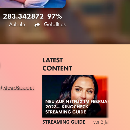
283.342
872
97%
Aufrufe
Gefällt es
LATEST
)
CONTENT
d
Steve Buscemi
NEU AUF NETFLIX IM FEBRUAR
2023... KINOCHECK
STREAMING GUIDE
STREAMING GUIDE
vor 3 Jahren
TRA