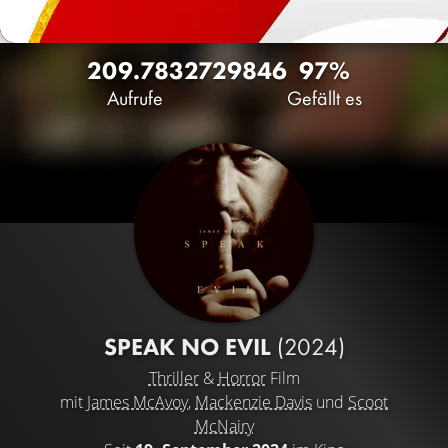
209.783
272
9846
97%
Aufrufe
Gefällt es
SPEAK NO EVIL
(2024)
Thriller
&
Horror
Film
mit
James McAvoy
,
Mackenzie Davis
und
Scoot
McNairy