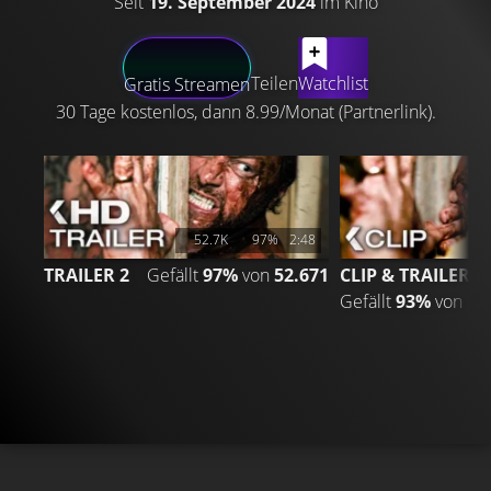
Seit
19. September 2024
im Kino
LATEST CONTENT
Teilen
Watchlist
Gratis Streamen
30 Tage kostenlos, dann 8.99/Monat (Partnerlink).
52.7K
97%
2:48
TRAILER 2
Gefällt
97%
von
52.671
CLIP & TRAILER
Gefällt
93%
von
11