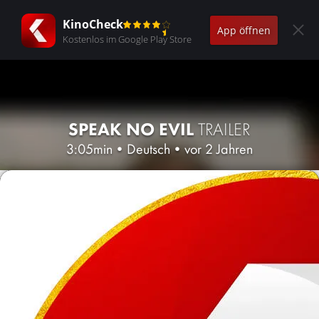
KinoCheck
App öffnen
Kostenlos im Google Play Store
SPEAK NO EVIL
TRAILER
3:05min
•
Deutsch
•
vor 2 Jahren