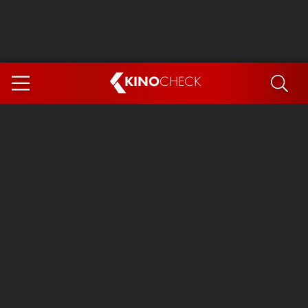
KINO
CHECK
App
DEMNÄCHST IM KINO
Steckerlfischfiasko
The Invite
Ice Cream Man
Das Ende der Sterne
Exit 8
You, Me & Italy