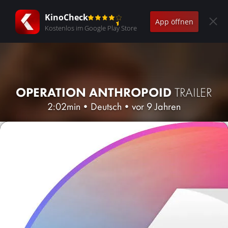
KinoCheck
App öffnen
Kostenlos im Google Play Store
OPERATION ANTHROPOID
TRAILER
2:02min
•
Deutsch
•
vor 9 Jahren