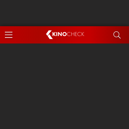
KINO
CHECK
App
DEMNÄCHST IM KINO
Steckerlfischfiasko
Ice Cream Man
Das Ende der Sterne
Exit 8
You, Me & Italy
Marsupilami