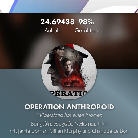
24.694
38
98%
Aufrufe
Gefällt es
OPERATION ANTHROPOID
Widerstand hat einen Namen
Kriegsfilm
,
Biografie
&
Historie
Film
mit
Jamie Dornan
,
Cillian Murphy
und
Charlotte Le Bon