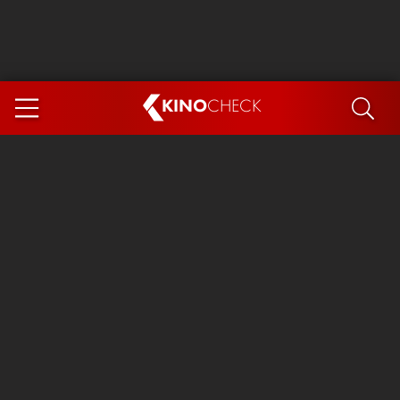
KINO
CHECK
App
DEMNÄCHST IM KINO
Steckerlfischfiasko
Ice Cream Man
Das Ende der Sterne
Exit 8
You, Me & Italy
Marsupilami