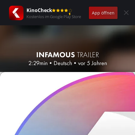
KinoCheck
App öffnen
Kostenlos im Google Play Store
INFAMOUS
TRAILER
2:29min
•
Deutsch
•
vor 5 Jahren