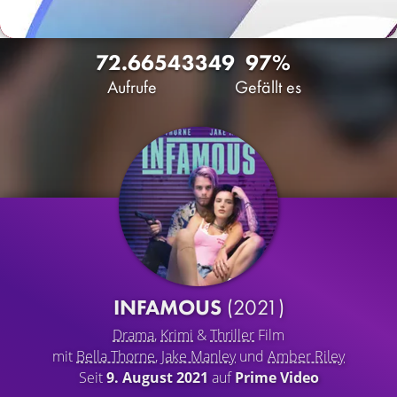
72.665
43
349
97%
Aufrufe
Gefällt es
INFAMOUS
(2021)
Drama
,
Krimi
&
Thriller
Film
mit
Bella Thorne
,
Jake Manley
und
Amber Riley
Seit
9. August 2021
auf
Prime Video