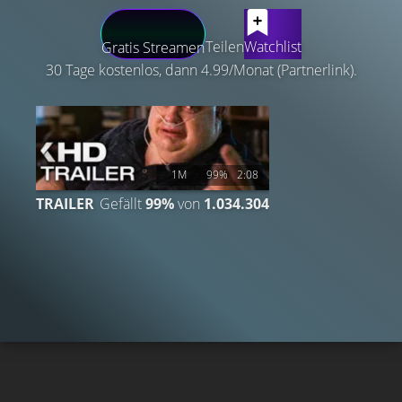
LATEST CONTENT
Teilen
Watchlist
Gratis Streamen
30 Tage kostenlos, dann 4.99/Monat (Partnerlink).
1M
99%
2:08
TRAILER
Gefällt
99%
von
1.034.304