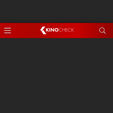
KINO
CHECK
App
DEMNÄCHST IM KINO
Steckerlfischfiasko
The Invite
Ice Cream Man
Das Ende der Sterne
Exit 8
You, Me & Italy