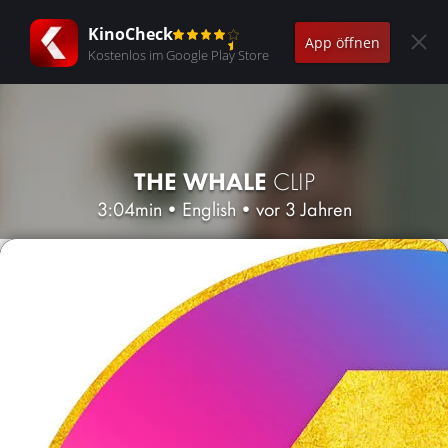
KinoCheck
App öffnen
Kostenlos im Google Play Store
THE WHALE
CLIP
3:04min
•
English
•
vor 3 Jahren