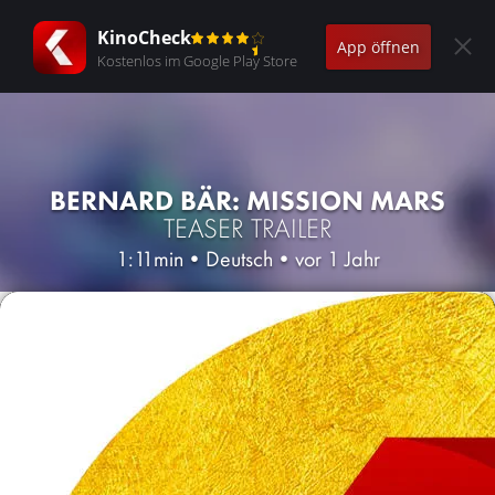
KinoCheck
App öffnen
Kostenlos im Google Play Store
BERNARD BÄR: MISSION MARS
TEASER TRAILER
1:11min
•
Deutsch
•
vor 1 Jahr