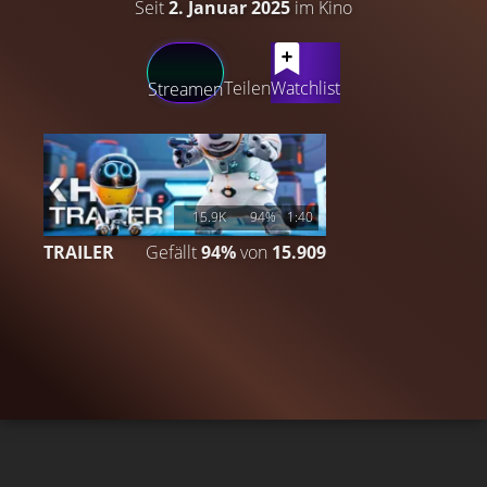
Seit
2. Januar 2025
im Kino
LATEST CONTENT
Teilen
Watchlist
Streamen
15.9K
94%
1:40
TRAILER
Gefällt
94%
von
15.909