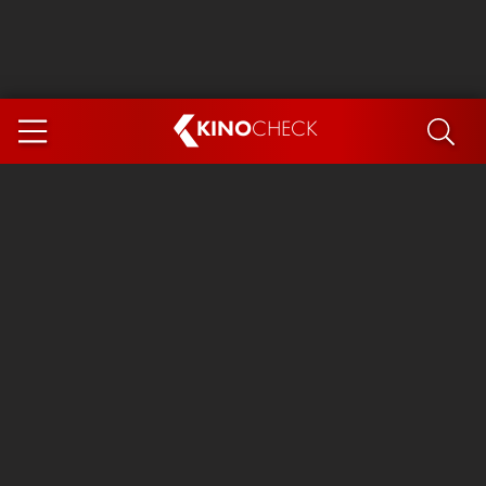
KINO
CHECK
App
DEMNÄCHST IM KINO
Steckerlfischfiasko
Ice Cream Man
Das Ende der Sterne
Exit 8
You, Me & Italy
Marsupilami