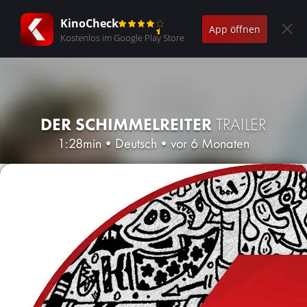
KinoCheck
App öffnen
Kostenlos im Google Play Store
DER SCHIMMELREITER
TRAILER
1:28min
•
Deutsch
•
vor 6 Monaten