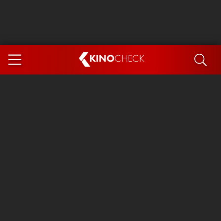
KINO
CHECK
App
DEMNÄCHST IM KINO
Steckerlfischfiasko
Ice Cream Man
Das Ende der Sterne
Exit 8
You, Me & Italy
Marsupilami