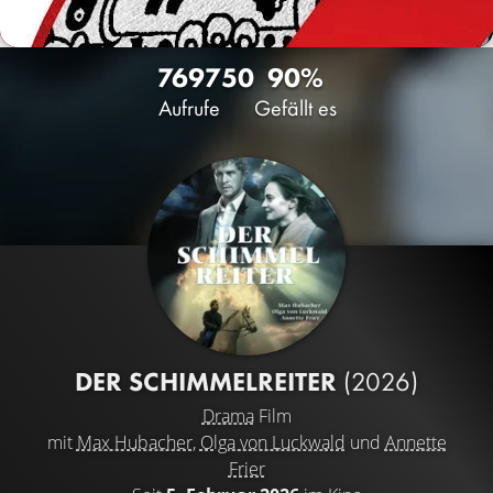
7697
50
90%
Aufrufe
Gefällt es
DER SCHIMMELREITER
(2026)
Drama
Film
mit
Max Hubacher
,
Olga von Luckwald
und
Annette
Frier