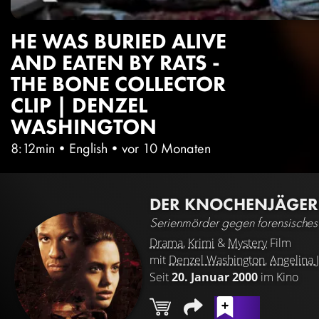
HE WAS BURIED ALIVE
AND EATEN BY RATS -
THE BONE COLLECTOR
CLIP | DENZEL
WASHINGTON
8:12min
•
English
•
vor 10 Monaten
DER KNOCHENJÄGE
Serienmörder gegen forensisches
Drama
,
Krimi
&
Mystery
Film
mit
Denzel Washington
,
Angelina J
Seit
20. Januar 2000
im Kino