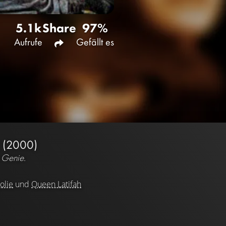
5.1k
Share
97%
Aufrufe
Gefällt es
R
(2000)
 Genie.
olie
und
Queen Latifah