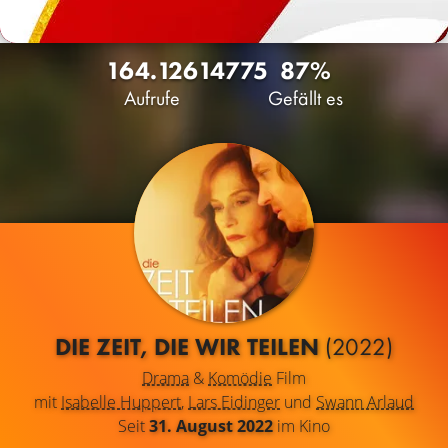
164.126
14
775
87%
Aufrufe
Gefällt es
DIE ZEIT, DIE WIR TEILEN
(2022)
Drama
&
Komödie
Film
mit
Isabelle Huppert
,
Lars Eidinger
und
Swann Arlaud
Seit
31. August 2022
im Kino