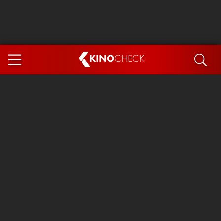
KINO
CHECK
App
DEMNÄCHST IM KINO
Steckerlfischfiasko
Ice Cream Man
Das Ende der Sterne
Exit 8
You, Me & Italy
Marsupilami