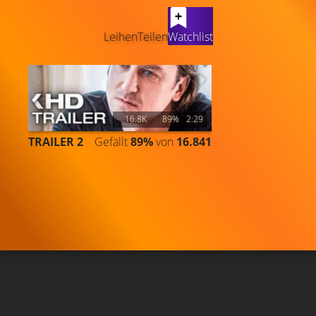
LATEST CONTENT
Leihen
Teilen
Watchlist
16.8K
89%
2:29
TRAILER 2
Gefällt
89%
von
16.841