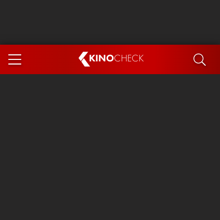
KINO
CHECK
App
DEMNÄCHST IM KINO
Steckerlfischfiasko
Ice Cream Man
Das Ende der Sterne
Exit 8
You, Me & Italy
Marsupilami