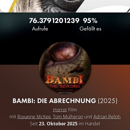
76.379
120
1239
95%
Aufrufe
Gefällt es
BAMBI: DIE ABRECHNUNG
(2025)
Horror
Film
mit
Roxanne McKee
,
Tom Mulheron
und
Adrian Relph
Seit
23. Oktober 2025
im Handel