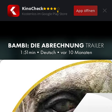
KinoCheck
App öffnen
Kostenlos im Google Play Store
BAMBI: DIE ABRECHNUNG
TRAILER
1:51min
•
Deutsch
•
vor 10 Monaten