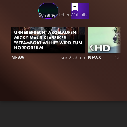
LATEST CONTENT
Teilen
Watchlist
Streamen
URHEBERRECHT ABGELAUFEN:
MICKY MAUS KLASSIKER
"STEAMBOAT WILLIE" WIRD ZUM
HORRORFILM
NEWS
vor 2 Jahren
NEWS
Gefäll