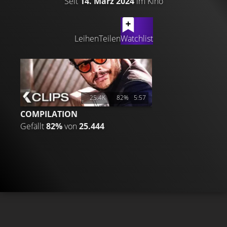
Seit
14. März 2024
im Kino
LATEST CONTENT
Leihen
Teilen
Watchlist
25.4K
82%
5:57
COMPILATION
Gefällt
82%
von
25.444