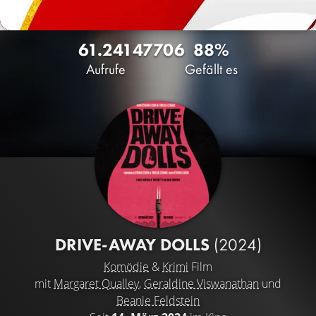
61.241
47
706
88%
Aufrufe
Gefällt es
DRIVE-AWAY DOLLS
(2024)
Komödie
&
Krimi
Film
mit
Margaret Qualley
,
Geraldine Viswanathan
und
Beanie Feldstein