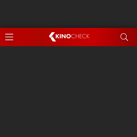
KINO
CHECK
App
DEMNÄCHST IM KINO
Steckerlfischfiasko
Ice Cream Man
Das Ende der Sterne
Exit 8
You, Me & Italy
Marsupilami