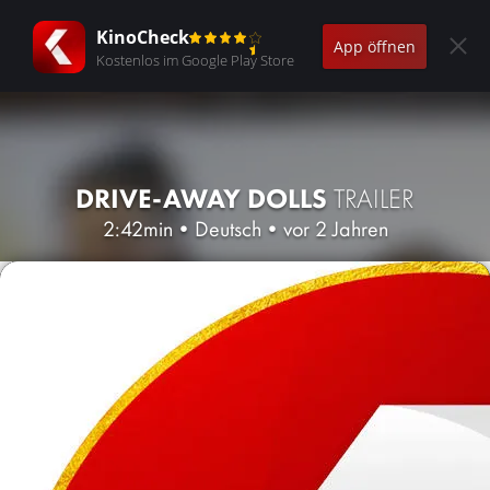
KinoCheck
App öffnen
Kostenlos im Google Play Store
DRIVE-AWAY DOLLS
TRAILER
2:42min
•
Deutsch
•
vor 2 Jahren