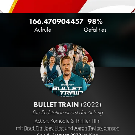
166.470
90
4457
98%
Aufrufe
Gefällt es
BULLET TRAIN
(2022)
Die Endstation ist erst der Anfang
Action
,
Komödie
&
Thriller
Film
mit
Brad Pitt
,
Joey King
und
Aaron Taylor-Johnson