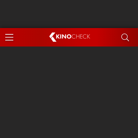
KINO
CHECK
App
DEMNÄCHST IM KINO
Steckerlfischfiasko
Ice Cream Man
Das Ende der Sterne
Exit 8
You, Me & Italy
Marsupilami