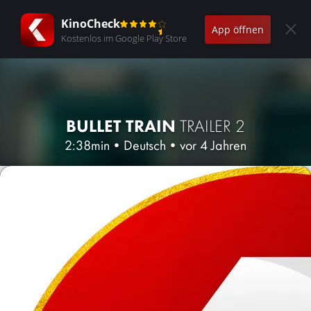
KinoCheck
App öffnen
Kostenlos im Google Play Store
BULLET TRAIN
TRAILER 2
2:38min
•
Deutsch
•
vor 4 Jahren