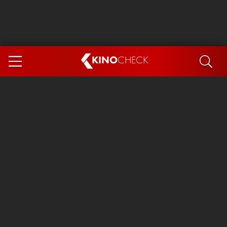
KINO
CHECK
App
DEMNÄCHST IM KINO
Steckerlfischfiasko
Ice Cream Man
Das Ende der Sterne
Exit 8
You, Me & Italy
Marsupilami