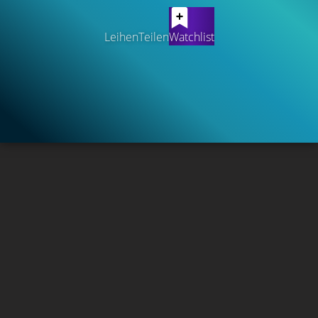
Leihen
Teilen
Watchlist