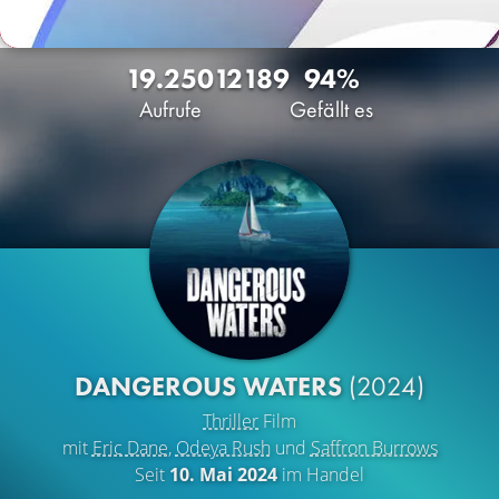
19.250
12
189
94%
Aufrufe
Gefällt es
DANGEROUS WATERS
(2024)
Thriller
Film
mit
Eric Dane
,
Odeya Rush
und
Saffron Burrows
Seit
10. Mai 2024
im Handel