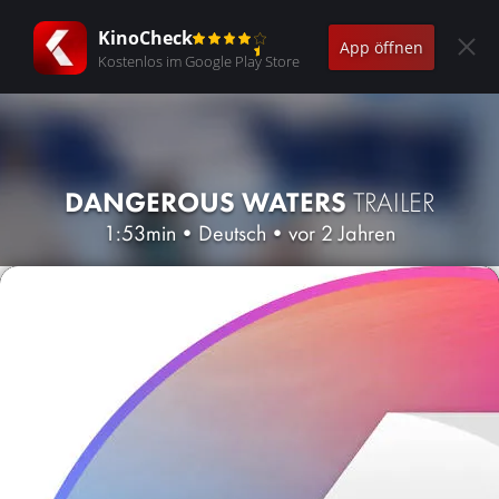
KinoCheck
App öffnen
Kostenlos im Google Play Store
DANGEROUS WATERS
TRAILER
1:53min
•
Deutsch
•
vor 2 Jahren