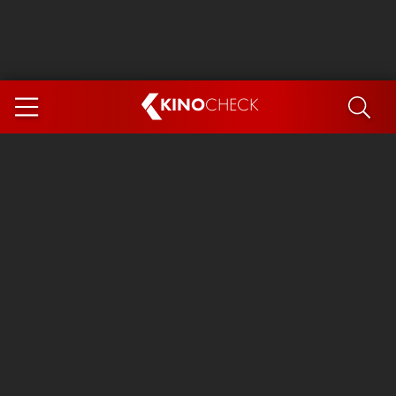
KINO
CHECK
App
DEMNÄCHST IM KINO
Steckerlfischfiasko
The Invite
Ice Cream Man
Das Ende der Sterne
Exit 8
You, Me & Italy