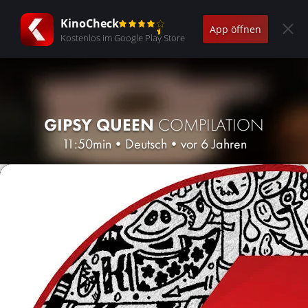
KinoCheck
App öffnen
Kostenlos im Google Play Store
GIPSY QUEEN
COMPILATION
11:50min
•
Deutsch
•
vor 6 Jahren