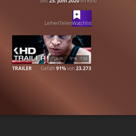
Seit
25. Juni 2020
im Kino
LATEST CONTENT
Leihen
Teilen
Watchlist
23.3K
91%
1:58
TRAILER
Gefällt
91%
von
23.273