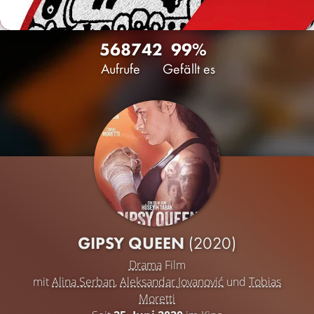
5687
42
99%
Aufrufe
Gefällt es
GIPSY QUEEN
(2020)
Drama
Film
mit
Alina Serban
,
Aleksandar Jovanović
und
Tobias
Moretti