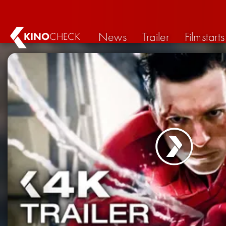
News
Trailer
Filmstarts
KINO
CHECK