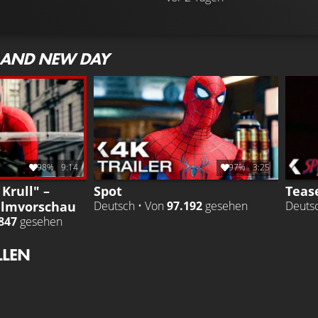
RAND NEW DAY
98%
9:14
97%
3:25
Krull" –
Spot
Tease
ilmvorschau
Deutsch • Von
97.192
gesehen
Deuts
847
gesehen
LLEN