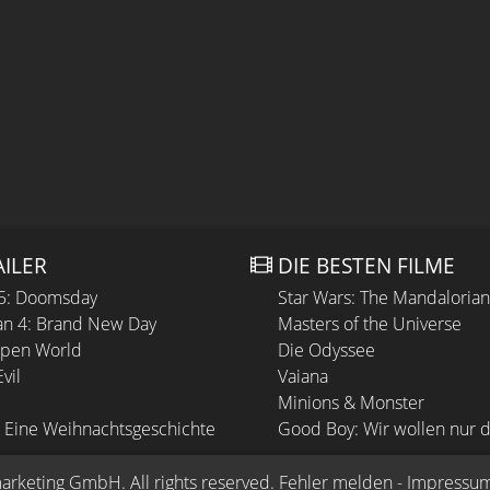
AILER
DIE BESTEN FILME
 5: Doomsday
Star Wars: The Mandaloria
n 4: Brand New Day
Masters of the Universe
Open World
Die Odyssee
vil
Vaiana
Minions & Monster
 Eine Weihnachtsgeschichte
Good Boy: Wir wollen nur d
arketing GmbH
. All rights reserved.
Fehler melden
 - 
Impressu