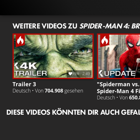
WEITERE VIDEOS ZU
SPIDER-MAN 4: B
99%
2:49
Trailer 3
"Spiderman vs. 
Spider-Man 4 F
Deutsch • Von
704.908
gesehen
Deutsch • Von
650.
DIESE VIDEOS KÖNNTEN DIR AUCH GEFA