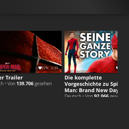
97%
2:39
99%
r Trailer
Die komplette
Vorgeschichte zu Spider-
ch • Von
139.706
gesehen
Man: Brand New Day
Deutsch • Von
92.066
gesehen