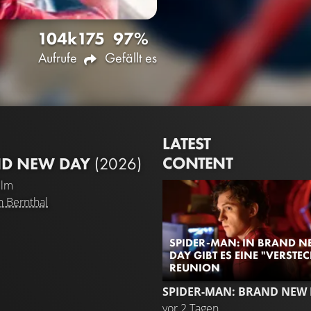
104k
175
97%
Aufrufe
Gefällt es
LATEST
CONTENT
ND NEW DAY
(2026)
ilm
n Bernthal
SPIDER-MAN: IN BRAND 
DAY GIBT ES EINE "VERSTEC
REUNION
SPIDER-MAN: BRAND NEW
vor 2 Tagen