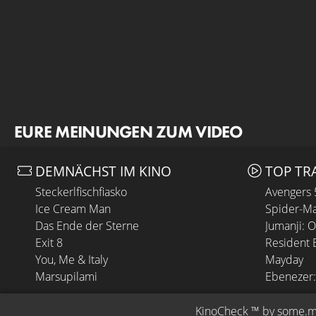
EURE MEINUNGEN ZUM VIDEO
DEMNÄCHST IM KINO
TOP TR
Steckerlfischfiasko
Avengers
Ice Cream Man
Spider-Ma
Das Ende der Sterne
Jumanji: 
Exit 8
Resident E
You, Me & Italy
Mayday
Marsupilami
Ebenezer:
KinoCheck
 ™ by 
some.m