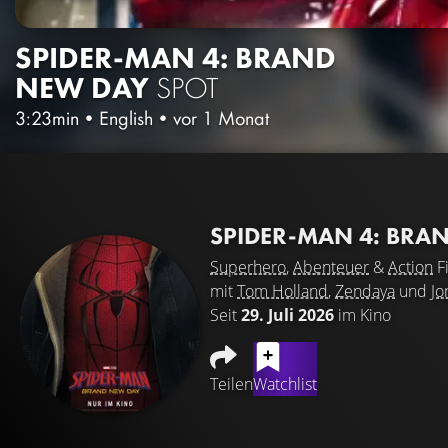
SPIDER-MAN 4: BRAND
NEW DAY
SPOT
3:23min
•
English
•
vor 1 Monat
SPIDER-MAN 4: BRA
Superhero
,
Abenteuer
&
Action
F
mit
Tom Holland
,
Zendaya
und
Jo
Seit
29. Juli 2026
im Kino
Teilen
Watchlist