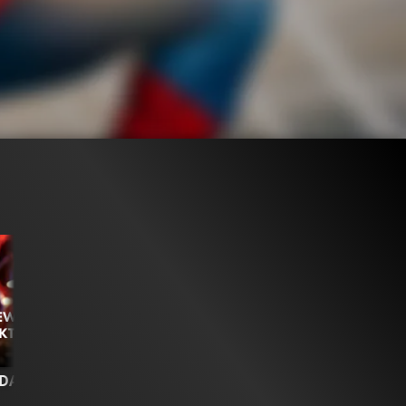
NEW
KTE"
1.7M
100%
2:51
 DAY
TRAILER
TRAILER 2
Gefällt
100%
von
1.744.184
Gefällt
99%
von