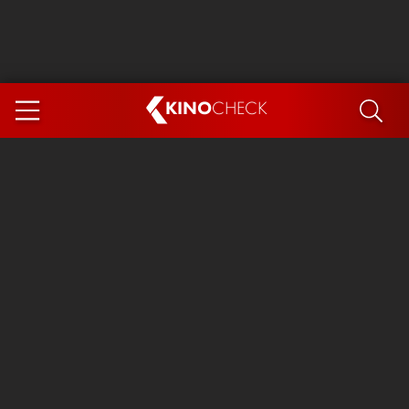
KINO
CHECK
App
DEMNÄCHST IM KINO
Steckerlfischfiasko
The Invite
Ice Cream Man
Das Ende der Sterne
Exit 8
You, Me & Italy