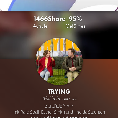
1466
Share
95%
Aufrufe
Gefällt es
TRYING
Weil Liebe alles ist.
Komödie
Serie
mit
Rafe Spall
,
Esther Smith
und
Imelda Staunton