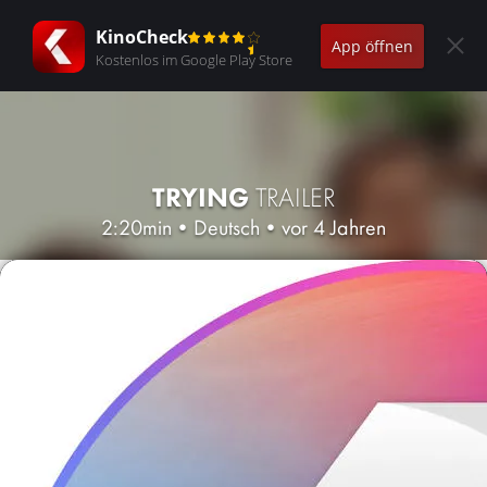
KinoCheck
App öffnen
Kostenlos im Google Play Store
TRYING
TRAILER
2:20min
•
Deutsch
•
vor 4 Jahren