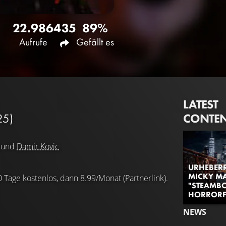
22.986
435
89%
Aufrufe
Gefällt es
LATEST
CONTE
25)
und
Damir Kovic
URHEBERR
MICKY MA
0 Tage kostenlos, dann 8.99/Monat (Partnerlink).
"STEAMBO
HORRORF
NEWS