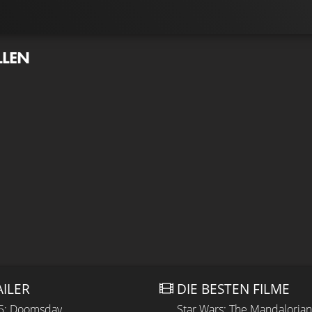
LLEN
AILER
DIE BESTEN FILME
 5: Doomsday
Star Wars: The Mandaloria