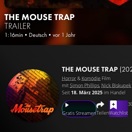
THE MOUSE TRAP
TRAILER
1:16min
•
Deutsch
•
vor 1 Jahr
THE MOUSE TRAP
(20
Horror
&
Komödie
Film
mit
Simon Phillips
,
Nick Biskupek
Seit
18. März 2025
im Handel
3
Teilen
Watchlist
Gratis Streamen