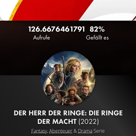
126.667
646
1791
82%
Aufrufe
Gefällt es
DER HERR DER RINGE: DIE RINGE
DER MACHT
(2022)
Fantasy
,
Abenteuer
&
Drama
Serie