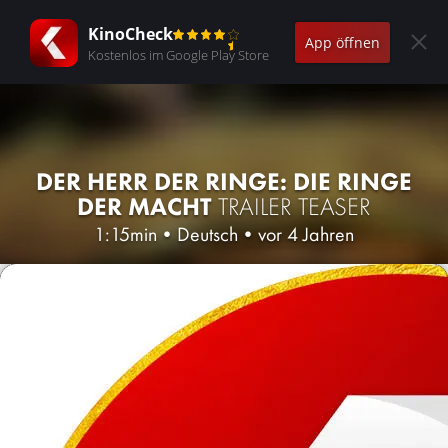
KinoCheck
App öffnen
Kostenlos im Google Play Store
DER HERR DER RINGE: DIE RINGE
DER MACHT
TRAILER TEASER
1:15min
•
Deutsch
•
vor 4 Jahren