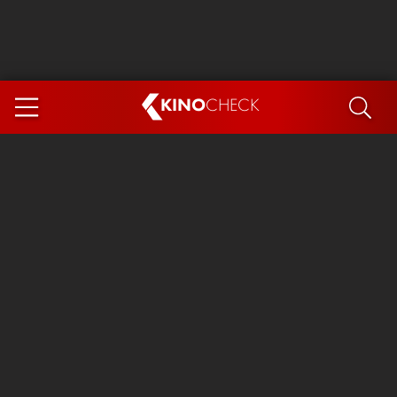
KINO
CHECK
App
DEMNÄCHST IM KINO
Steckerlfischfiasko
Ice Cream Man
Das Ende der Sterne
Exit 8
You, Me & Italy
Marsupilami