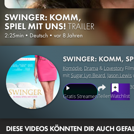
SWINGER: KOMM,
SPIEL MIT UNS!
TRAILER
2:25min
•
Deutsch
•
vor 8 Jahren
SWINGER: KOMM, SPI
Komödie
,
Drama
&
Lovestory
Film
mit
Sugar Lyn Beard
,
Jason Lewis
3
Teilen
Watchlist
Gratis Streamen
DIESE VIDEOS KÖNNTEN DIR AUCH GEFA