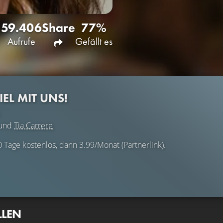
59.406
Share
77%
Aufrufe
Gefällt es
EL MIT UNS!
und
Tia Carrere
0 Tage kostenlos, dann 3.99/Monat (Partnerlink).
LLEN