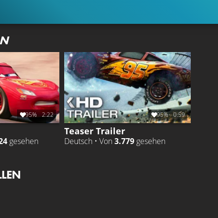
ON
95%
2:22
95%
0:59
Teaser Trailer
24
gesehen
Deutsch • Von
3.779
gesehen
LLEN