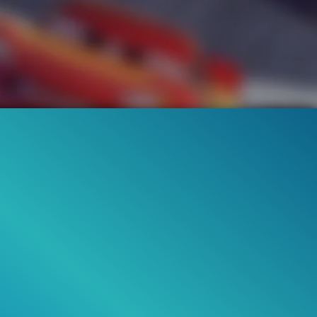
496.2K
95%
0:59
164.7K
TEASER TRAILER
CLIP & TRAILER
Gefällt
95%
von
496.234
Gefällt
94%
von
164.68