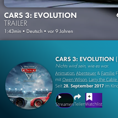
CARS 3: EVOLUTION
TRAILER
1:43min
•
Deutsch
•
vor 9 Jahren
CARS 3: EVOLUTION
Nichts wird sein, wie es war.
Animation
,
Abenteuer
&
Familie
F
mit
Owen Wilson
,
Larry the Cable
Seit
28. September 2017
im Kin
Teilen
Watchlist
Streamen