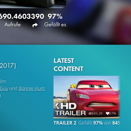
690.460
3390
97%
Aufrufe
Gefällt es
LATEST
(2017)
CONTENT
ilm
 Guy
und
Bonnie Hunt
o
845.3K
97%
2:22
TRAILER 2
Gefällt
97%
von
845.290