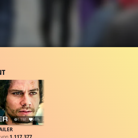
NT
1.1M
98%
2:47
546.9K
97%
3:59
AILER
CLIP & TRAILER
von
1.117.377
Gefällt
97%
von
546.881