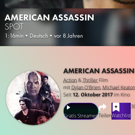
AMERICAN ASSASSIN
SPOT
1:16min
•
Deutsch
•
vor 8 Jahren
AMERICAN ASSASSI
Action
&
Thriller
Film
mit
Dylan O'Brien
,
Michael Keato
Seit
12. Oktober 2017
im Kino
3
Teilen
Watchlist
Gratis Streamen