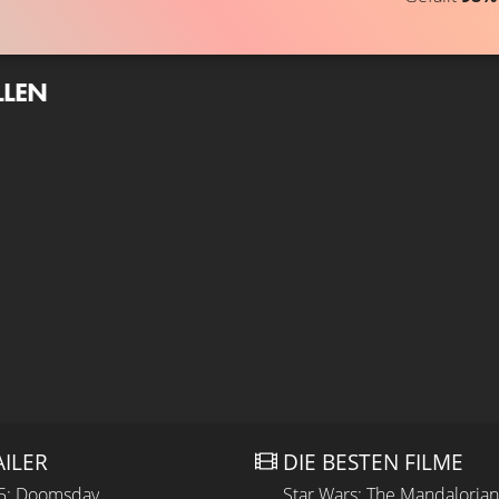
LLEN
AILER
DIE BESTEN FILME
 5: Doomsday
Star Wars: The Mandaloria