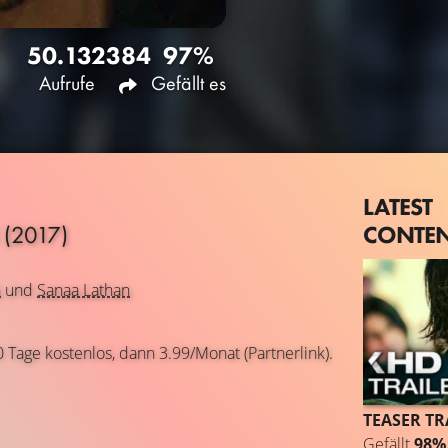
50.132
384
97%
Aufrufe
Gefällt es
LATEST
CONTE
N
(2017)
n
und
Sanaa Lathan
0 Tage kostenlos, dann 3.99/Monat (Partnerlink).
TEASER TR
Gefällt
98%