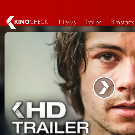
News
Trailer
Filmstarts
KINO
CHECK