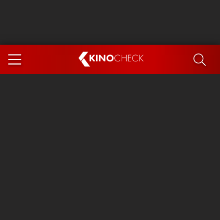
KINO
CHECK
App
DEMNÄCHST IM KINO
Steckerlfischfiasko
The Invite
Ice Cream Man
Das Ende der Sterne
Exit 8
You, Me & Italy