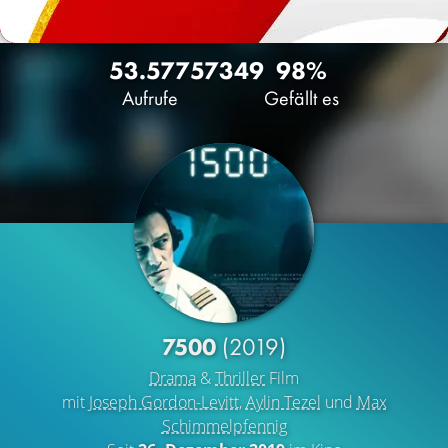
53.577
57
349
98%
Aufrufe
Gefällt es
7500
(2019)
Drama
&
Thriller
Film
mit
Joseph Gordon-Levitt
,
Aylin Tezel
und
Max
Schimmelpfennig