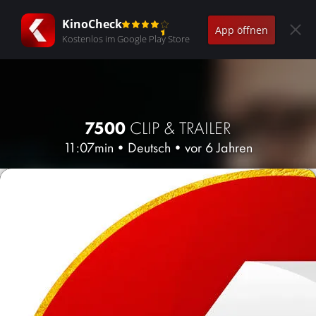
KinoCheck
App öffnen
Kostenlos im Google Play Store
7500
CLIP & TRAILER
11:07min
•
Deutsch
•
vor 6 Jahren