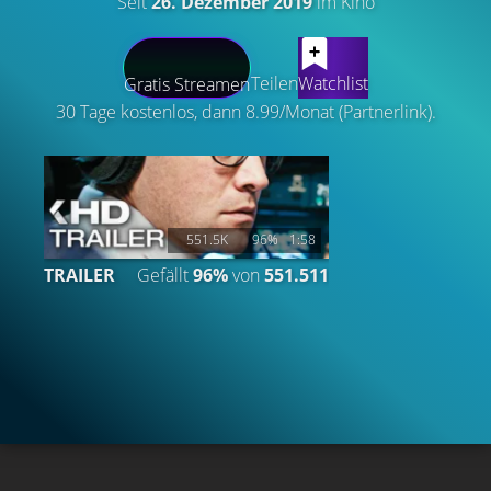
Seit
26. Dezember 2019
im Kino
LATEST CONTENT
Teilen
Watchlist
Gratis Streamen
30 Tage kostenlos, dann 8.99/Monat (Partnerlink).
551.5K
96%
1:58
TRAILER
Gefällt
96%
von
551.511