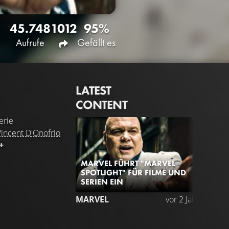
45.748
1012
95%
Aufrufe
Gefällt es
LATEST
CONTENT
erie
Vincent D'Onofrio
+
MARVEL FÜHRT "MARVEL
SPOTLIGHT" FÜR FILME UND
SERIEN EIN
MARVEL
vor 2 Jahren
TRA