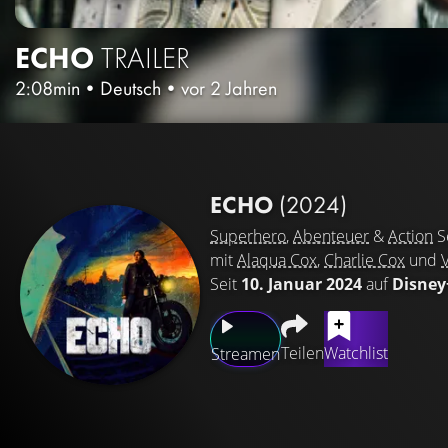
ECHO
TRAILER
2:08min
•
Deutsch
•
vor 2 Jahren
ECHO
(2024)
Superhero
,
Abenteuer
&
Action
S
mit
Alaqua Cox
,
Charlie Cox
und
Seit
10. Januar 2024
auf
Disney
Teilen
Watchlist
Streamen