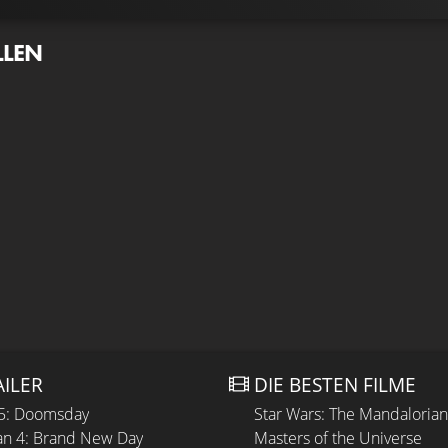
LLEN
AILER
DIE BESTEN FILME
 5: Doomsday
Star Wars: The Mandaloria
n 4: Brand New Day
Masters of the Universe