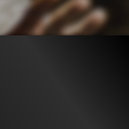
87.9K
96%
2:08
ILER
Gefällt
96%
von
87.865