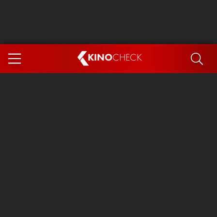
KINO
CHECK
App
DEMNÄCHST IM KINO
Steckerlfischfiasko
Ice Cream Man
Das Ende der Sterne
Exit 8
You, Me & Italy
Marsupilami