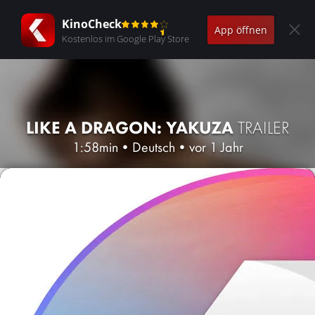
KinoCheck
App öffnen
Kostenlos im Google Play Store
LIKE A DRAGON: YAKUZA
TRAILER
1:58min
•
Deutsch
•
vor 1 Jahr