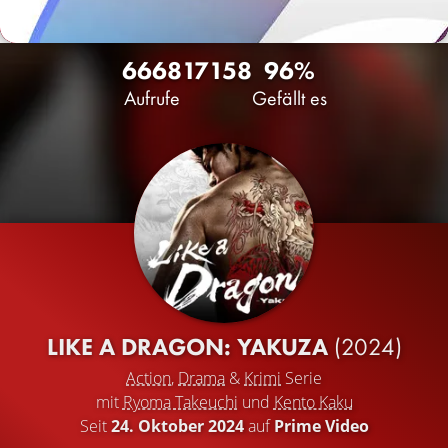
6668
17
158
96%
Aufrufe
Gefällt es
LIKE A DRAGON: YAKUZA
(2024)
Action
,
Drama
&
Krimi
Serie
mit
Ryoma Takeuchi
und
Kento Kaku
Seit
24. Oktober 2024
auf
Prime Video