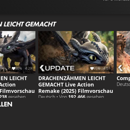
LEICHT GEMACHT
96%
4:29
95%
4:07
EN LEICHT
DRACHENZÄHMEN LEICHT
Comp
Action
GEMACHT Live Action
Deuts
 Filmvorschau
Remake (2025) Filmvorschau
238
gesehen
Deutsch • Von
192.466
gesehen
LLEN