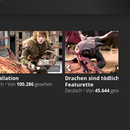
98%
10:06
98%
ilation
Drachen sind tödlich! -
Featurette
ch • Von
100.286
gesehen
Deutsch • Von
45.644
gesehen