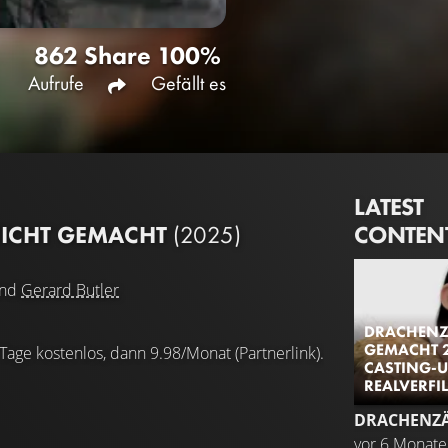
862
Share
100%
Aufrufe
Gefällt es
LATEST
CONTEN
ICHT GEMACHT
(2025)
nd
Gerard Butler
DRACHENZ
GEMACHT 2
 Tage kostenlos, dann 9.98/Monat (Partnerlink).
CASTING-U
REALVERF
vor 6 Monat