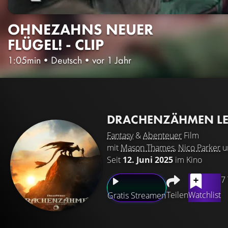
OHNEZAHNS NEUER
FLÜGEL! - CLIP
1:05min
•
Deutsch
•
vor 1 Jahr
DRACHENZÄHMEN LE
Fantasy
&
Abenteuer
Film
mit
Mason Thames
,
Nico Parker
u
Seit
12. Juni 2025
im Kino
7
Teilen
Watchlist
Gratis Streamen