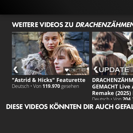
WEITERE VIDEOS ZU
DRACHENZÄHMEN 
97%
3:49
"Astrid & Hicks" Featurette
DRACHENZÄHM
GEMACHT Live 
Deutsch • Von
119.970
gesehen
Remake (2025)
Deutsch • Von
204.
DIESE VIDEOS KÖNNTEN DIR AUCH GEFA