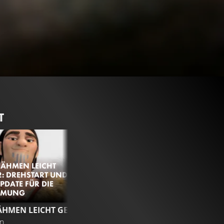
T
ÄHMEN LEICHT
: DREHSTART UND
PDATE FÜR DIE
ILMUNG
941.7K
98%
1:29
DRACHENZÄHMEN LEICHT GEMACHT 2
TRAILER
Gefällt
98%
von
941.661
en