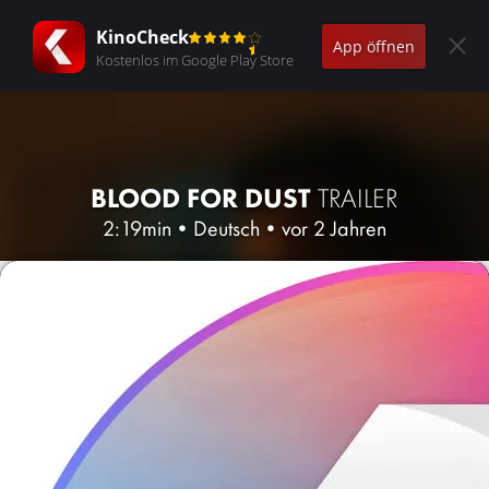
KinoCheck
App öffnen
Kostenlos im Google Play Store
BLOOD FOR DUST
TRAILER
2:19min
•
Deutsch
•
vor 2 Jahren