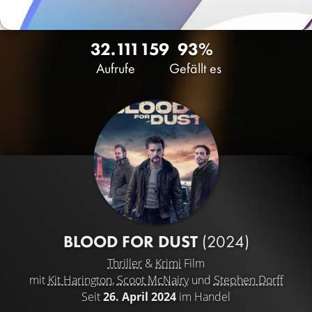
32.111
159
93%
Aufrufe
Gefällt es
BLOOD FOR DUST
(2024)
Thriller
&
Krimi
Film
mit
Kit Harington
,
Scoot McNairy
und
Stephen Dorff
Seit
26. April 2024
im Handel