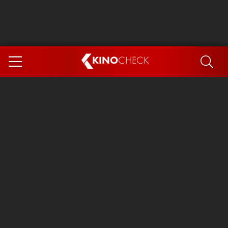
KINO
CHECK
App
DEMNÄCHST IM KINO
Steckerlfischfiasko
Ice Cream Man
Das Ende der Sterne
Exit 8
You, Me & Italy
Marsupilami