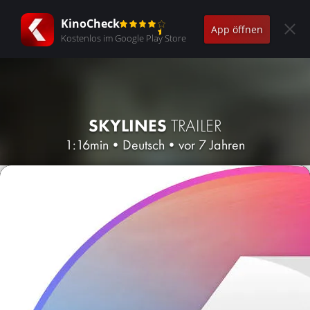
KinoCheck
App öffnen
Kostenlos im Google Play Store
SKYLINES
TRAILER
1:16min
•
Deutsch
•
vor 7 Jahren