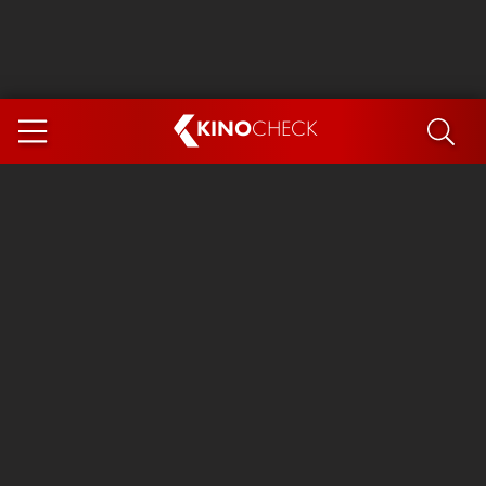
KINO
CHECK
App
DEMNÄCHST IM KINO
Steckerlfischfiasko
Ice Cream Man
Das Ende der Sterne
Exit 8
You, Me & Italy
Marsupilami