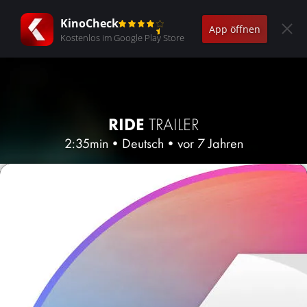
KinoCheck
App öffnen
Kostenlos im Google Play Store
RIDE
TRAILER
2:35min
•
Deutsch
•
vor 7 Jahren