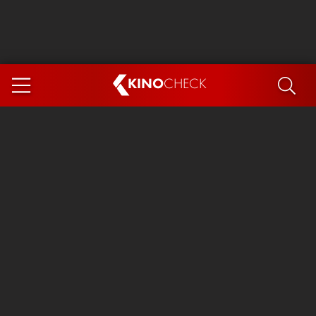
KINO
CHECK
App
DEMNÄCHST IM KINO
Steckerlfischfiasko
Ice Cream Man
Das Ende der Sterne
Exit 8
You, Me & Italy
Marsupilami