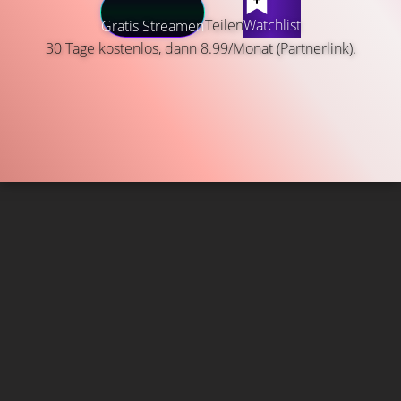
Teilen
Watchlist
Gratis Streamen
30 Tage kostenlos, dann 8.99/Monat (Partnerlink).