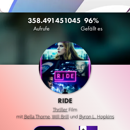
358.491
45
1045
96%
Aufrufe
Gefällt es
RIDE
Thriller
Film
mit
Bella Thorne
,
Will Brill
und
Byron L. Hopkins