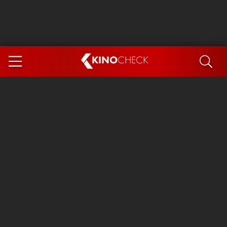
KINO
CHECK
App
DEMNÄCHST IM KINO
Steckerlfischfiasko
Ice Cream Man
Das Ende der Sterne
Exit 8
You, Me & Italy
Marsupilami