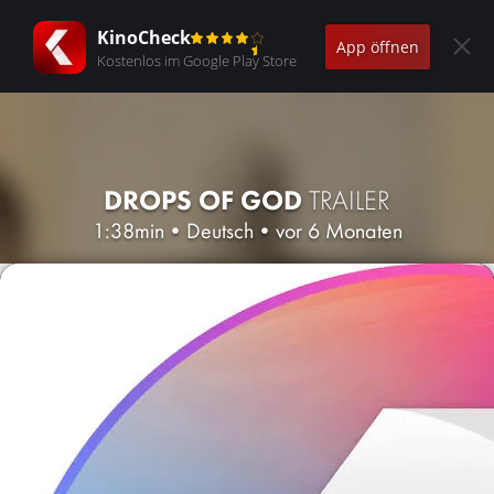
KinoCheck
App öffnen
Kostenlos im Google Play Store
DROPS OF GOD
TRAILER
1:38min
•
Deutsch
•
vor 6 Monaten