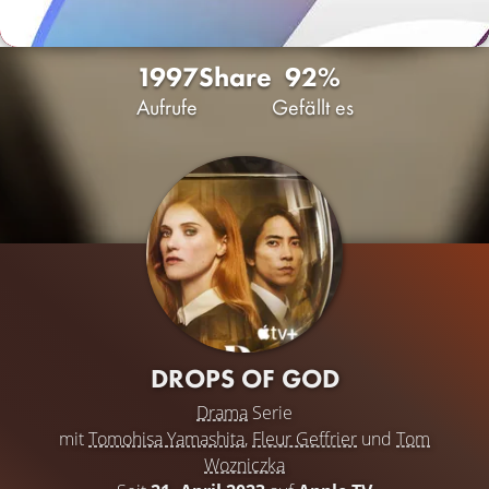
1997
Share
92%
Aufrufe
Gefällt es
DROPS OF GOD
Drama
Serie
mit
Tomohisa Yamashita
,
Fleur Geffrier
und
Tom
Wozniczka