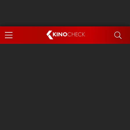
KINO
CHECK
App
DEMNÄCHST IM KINO
Steckerlfischfiasko
Ice Cream Man
Das Ende der Sterne
Exit 8
You, Me & Italy
Marsupilami