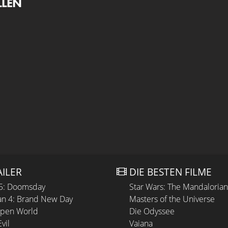
LLEN
AILER
DIE BESTEN FILME
 5: Doomsday
Star Wars: The Mandaloria
n 4: Brand New Day
Masters of the Universe
Open World
Die Odyssee
vil
Vaiana