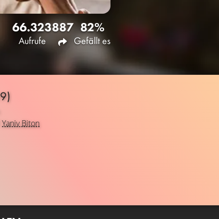
66.323
887
82%
Aufrufe
Gefällt es
9)
d
Yaniv Biton