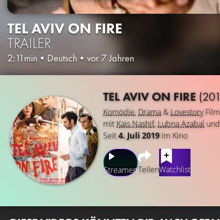
TEL AVIV ON FIRE
TRAILER
2:11min
•
Deutsch
•
vor 7 Jahren
TEL AVIV ON FIRE
(201
Komödie
,
Drama
&
Lovestory
Film
mit
Kais Nashif
,
Lubna Azabal
un
Seit
4. Juli 2019
im Kino
Teilen
Watchlist
Streamen