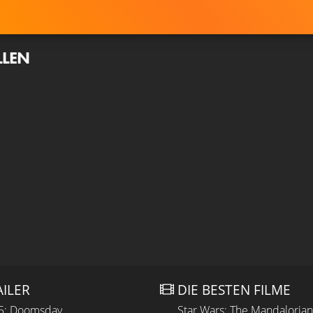
LLEN
AILER
DIE BESTEN FILME
 5: Doomsday
Star Wars: The Mandaloria