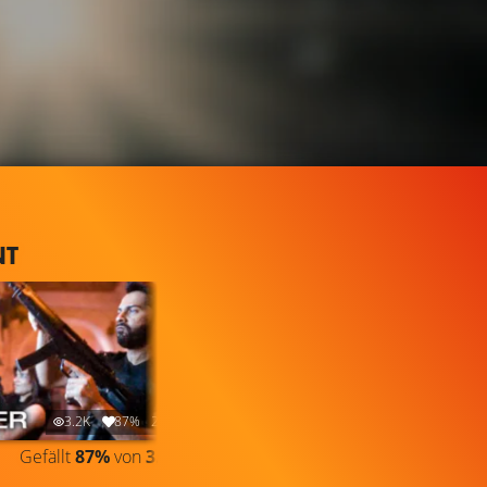
NT
3.2K
87%
2:25
2.7K
78%
1:35
Gefällt
87%
von
3.176
TRAILER
Gefällt
78%
von
2.743