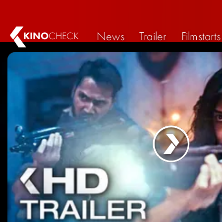
News
Trailer
Filmstarts
KINO
CHECK