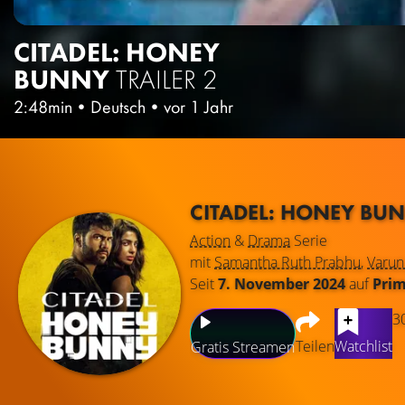
CITADEL: HONEY
BUNNY
TRAILER 2
2:48min
•
Deutsch
•
vor 1 Jahr
CITADEL: HONEY BU
Action
&
Drama
Serie
mit
Samantha Ruth Prabhu
,
Varu
Seit
7. November 2024
auf
Prim
3
Teilen
Watchlist
Gratis Streamen