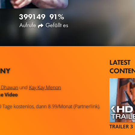
3991
49
91%
Aufrufe
Gefällt es
LATEST
CONTE
NNY
n Dhawan
und
Kay Kay Menon
e Video
0 Tage kostenlos, dann 8.99/Monat (Partnerlink).
TRAILER 3