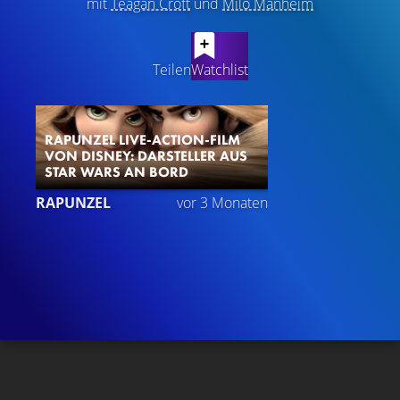
mit
Teagan Croft
und
Milo Manheim
LATEST CONTENT
Teilen
Watchlist
RAPUNZEL LIVE-ACTION-FILM
VON DISNEY: DARSTELLER AUS
STAR WARS AN BORD
RAPUNZEL
vor 3 Monaten