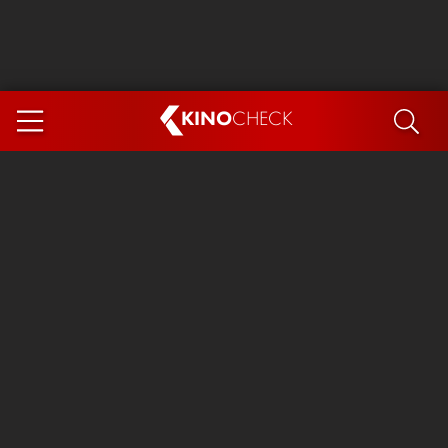
KINO
CHECK
App
DEMNÄCHST IM KINO
Steckerlfischfiasko
Ice Cream Man
Das Ende der Sterne
Exit 8
You, Me & Italy
Marsupilami