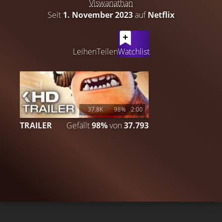
Viswanathan
Seit
1. November 2023
auf
Netflix
LATEST CONTENT
Leihen
Teilen
Watchlist
37.8K
98%
2:00
TRAILER
Gefällt
98%
von
37.793