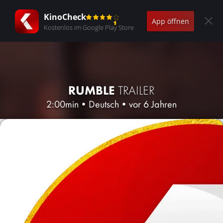
KinoCheck
App öffnen
Kostenlos im Google Play Store
RUMBLE
TRAILER
2:00min
•
Deutsch
•
vor 6 Jahren