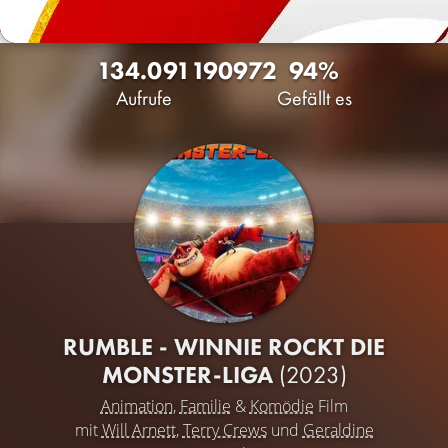
134.091
190
972
94%
Aufrufe
Gefällt es
RUMBLE - WINNIE ROCKT DIE
MONSTER-LIGA
(2023)
Animation
,
Familie
&
Komödie
Film
mit
Will Arnett
,
Terry Crews
und
Geraldine