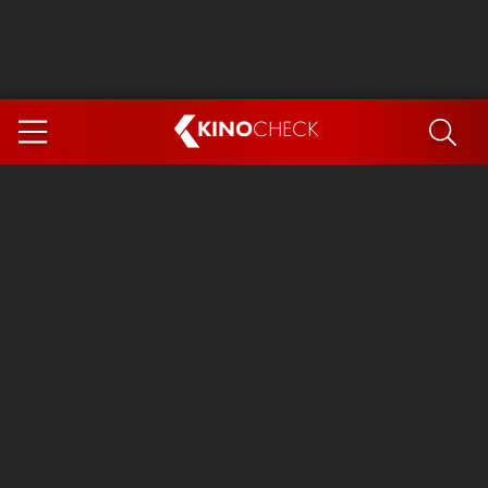
KINO
CHECK
App
DEMNÄCHST IM KINO
Steckerlfischfiasko
Ice Cream Man
Das Ende der Sterne
Exit 8
You, Me & Italy
Marsupilami