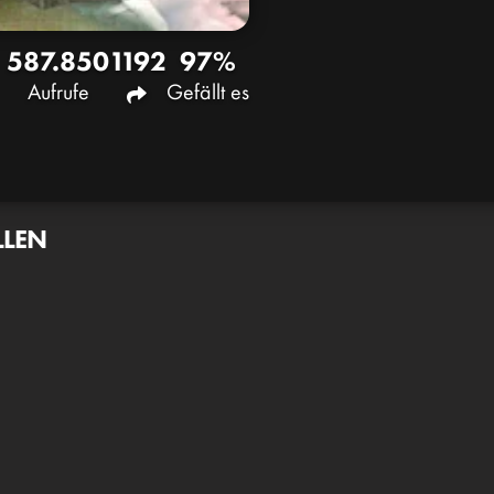
587.850
1192
97%
Aufrufe
Gefällt es
LLEN