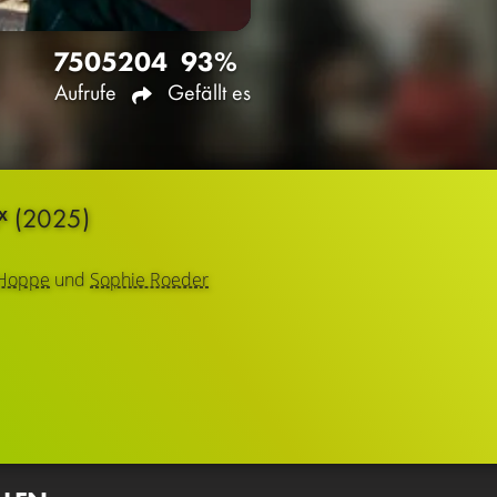
7505
204
93%
Aufrufe
Gefällt es
ˣ
(2025)
 Hoppe
und
Sophie Roeder