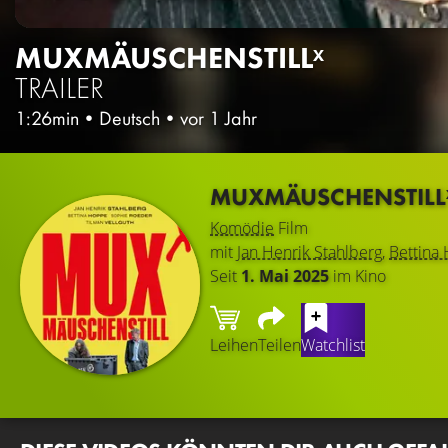
MUXMÄUSCHENSTILLˣ
TRAILER
1:26min
•
Deutsch
•
vor 1 Jahr
MUXMÄUSCHENSTILL
Komödie
Film
mit
Jan Henrik Stahlberg
,
Bettina
Seit
1. Mai 2025
im Kino
Leihen
Teilen
Watchlist