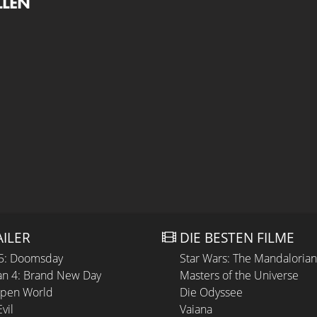
LLEN
AILER
DIE BESTEN FILME
 5: Doomsday
Star Wars: The Mandaloria
n 4: Brand New Day
Masters of the Universe
Open World
Die Odyssee
vil
Vaiana