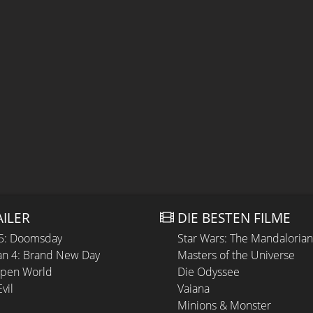
AILER
DIE BESTEN FILME
 5: Doomsday
Star Wars: The Mandaloria
n 4: Brand New Day
Masters of the Universe
Open World
Die Odyssee
vil
Vaiana
Minions & Monster