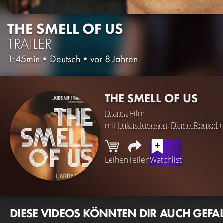
THE SMELL OF US
TRAILER
1:45min
•
Deutsch
•
vor 8 Jahren
THE SMELL OF US
Drama
Film
mit
Lukas Ionesco
,
Diane Rouxel
Leihen
Teilen
Watchlist
DIESE VIDEOS KÖNNTEN DIR AUCH GEFA