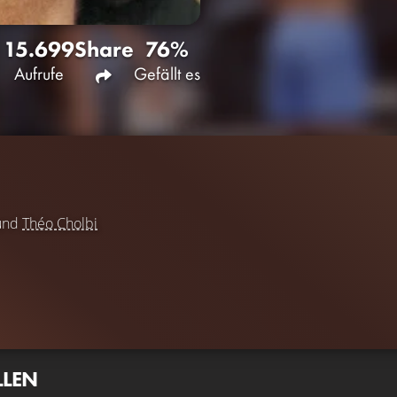
15.699
Share
76%
Aufrufe
Gefällt es
und
Théo Cholbi
LLEN