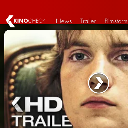
News
Trailer
Filmstarts
KINO
CHECK