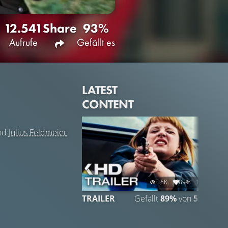
12.541
Share
93%
Aufrufe
Gefällt es
LATEST
CONTENT
nd
Julius Feldmeier
5.6K
89%
1:53
TRAILER
Gefällt
89%
von
5.647