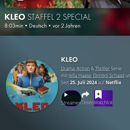
KLEO
STAFFEL 2
SPECIAL
8:03min
•
Deutsch
•
vor 2 Jahren
KLEO
Drama
,
Action
&
Thriller
Serie
mit
Jella Haase
,
Dimitrij Schaad
u
Seit
25. Juli 2024
auf
Netflix
Teilen
Watchlist
Streamen