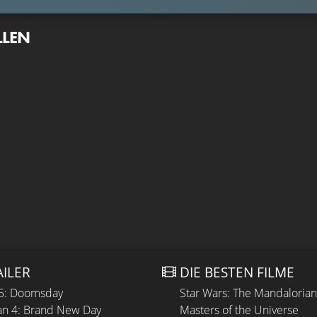
LLEN
AILER
DIE BESTEN FILME
 5: Doomsday
Star Wars: The Mandaloria
n 4: Brand New Day
Masters of the Universe